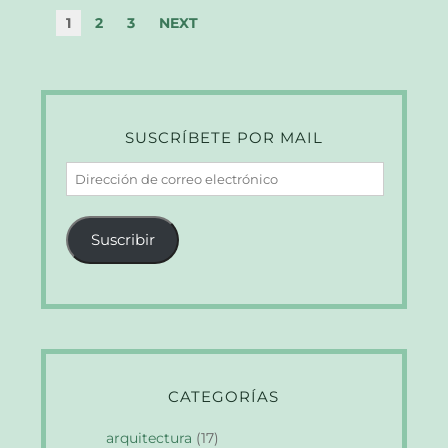
1
2
3
NEXT
SUSCRÍBETE POR MAIL
Dirección
de
correo
Suscribir
electrónico
CATEGORÍAS
arquitectura
(17)