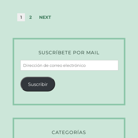
1
2
NEXT
SUSCRÍBETE POR MAIL
Dirección
de
correo
Suscribir
electrónico
CATEGORÍAS