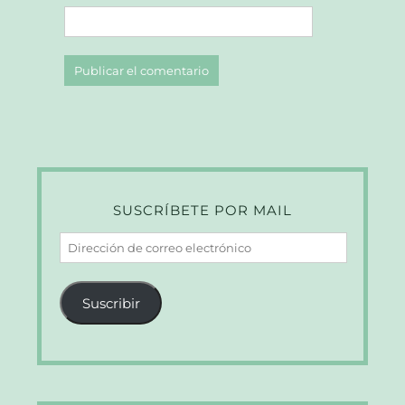
SUSCRÍBETE POR MAIL
Dirección
de
correo
Suscribir
electrónico