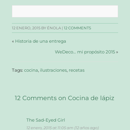
compartir
compartir
compartir
enviar
en
en
en
un
Facebook
Twitter
Pinterest
enlace
(Se
(Se
(Se
por
abre
abre
abre
correo
en
en
en
electrónico
una
una
una
a
12 ENERO, 2015
BY ÉNOLA |
12 COMMENTS
ventana
ventana
ventana
un
nueva)
nueva)
nueva)
amigo
(Se
abre
«
Historia de una entrega
en
una
WeDeco… mi propósito 2015
ventana
»
nueva)
Tags:
cocina
,
ilustraciones
,
recetas
12 Comments on Cocina de lápiz
The Sad-Eyed Girl
12 enero, 2015 at 11:05 am (12 años ago)