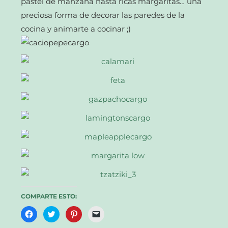
pastel de manzana hasta ricas margaritas… una
preciosa forma de decorar las paredes de la
cocina y animarte a cocinar ;)
COMPARTE ESTO:
Haz
Haz
Haz
Haz
clic
clic
clic
clic
para
para
para
para