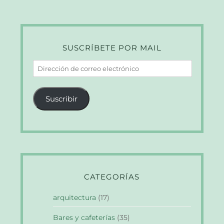
SUSCRÍBETE POR MAIL
Dirección
de
correo
Suscribir
electrónico
CATEGORÍAS
arquitectura
(17)
Bares y cafeterías
(35)