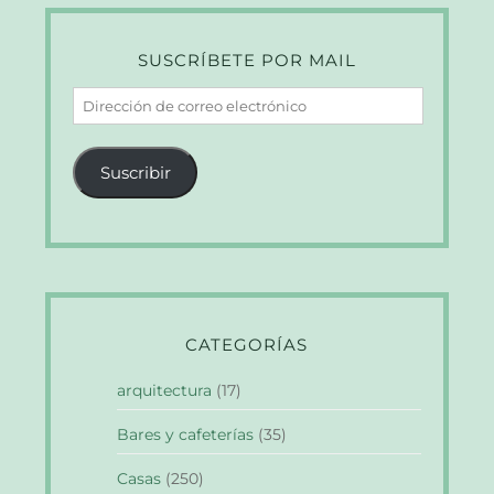
SUSCRÍBETE POR MAIL
Dirección
de
correo
Suscribir
electrónico
CATEGORÍAS
arquitectura
(17)
Bares y cafeterías
(35)
Casas
(250)