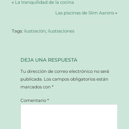
abre
«
La tranquilidad de la cocina
en
una
Las piscinas de Slim Aarons
ventana
»
nueva)
Tags:
ilustración
,
ilustraciones
DEJA UNA RESPUESTA
Tu dirección de correo electrónico no será
publicada.
Los campos obligatorios están
marcados con
*
Comentario
*