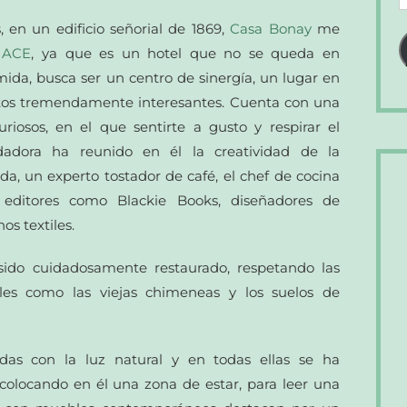
d
 en un edificio señorial de 1869,
Casa Bonay
me
c
 ACE
, ya que es un hotel que no se queda en
e
mida, busca ser un centro de sinergía, un lugar en
ctos tremendamente interesantes. Cuenta con una
riosos, en el que sentirte a gusto y respirar el
adora ha reunido en él la creatividad de la
a, un experto tostador de café, el chef de cocina
 editores como Blackie Books, diseñadores de
os textiles.
 sido cuidadosamente restaurado, respetando las
alles como las viejas chimeneas y los suelos de
das con la luz natural y en todas ellas se ha
colocando en él una zona de estar, para leer una