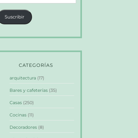
e
orreo
Suscribir
lectrónico
CATEGORÍAS
arquitectura
(17)
Bares y cafeterías
(35)
Casas
(250)
Cocinas
(11)
Decoradores
(8)