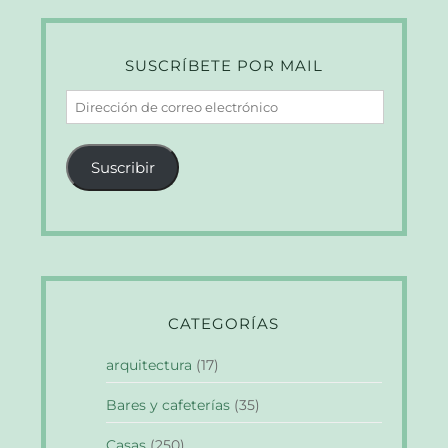
SUSCRÍBETE POR MAIL
Dirección
de
correo
Suscribir
electrónico
CATEGORÍAS
arquitectura
(17)
Bares y cafeterías
(35)
Casas
(250)