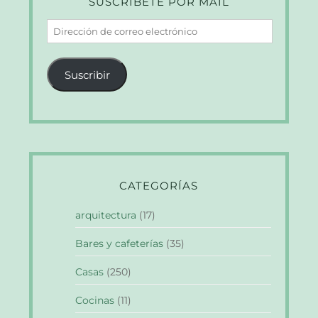
SUSCRÍBETE POR MAIL
Dirección
de
correo
Suscribir
electrónico
CATEGORÍAS
arquitectura
(17)
Bares y cafeterías
(35)
Casas
(250)
Cocinas
(11)