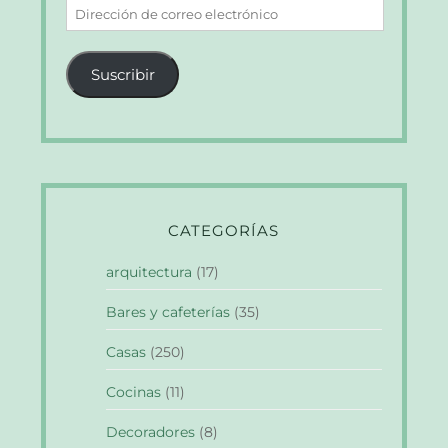
Dirección
de
correo
Suscribir
electrónico
CATEGORÍAS
arquitectura
(17)
Bares y cafeterías
(35)
Casas
(250)
Cocinas
(11)
Decoradores
(8)