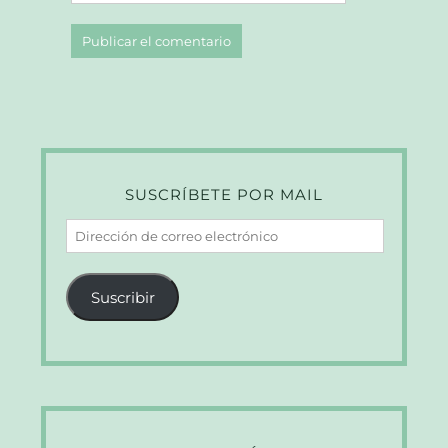
SUSCRÍBETE POR MAIL
Dirección
de
correo
Suscribir
electrónico