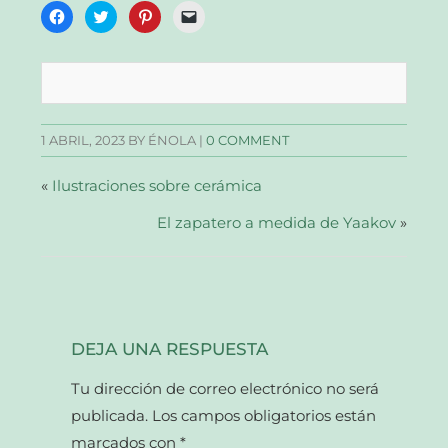
Haz
Haz
Haz
Haz
clic
clic
clic
clic
para
para
para
para
compartir
compartir
compartir
enviar
en
en
en
un
Facebook
Twitter
Pinterest
enlace
(Se
(Se
(Se
por
abre
abre
abre
correo
en
en
en
electrónico
una
una
una
a
1 ABRIL, 2023
BY ÉNOLA |
0 COMMENT
ventana
ventana
ventana
un
nueva)
nueva)
nueva)
amigo
(Se
abre
«
Ilustraciones sobre cerámica
en
una
El zapatero a medida de Yaakov
ventana
»
nueva)
DEJA UNA RESPUESTA
Tu dirección de correo electrónico no será
publicada.
Los campos obligatorios están
marcados con
*