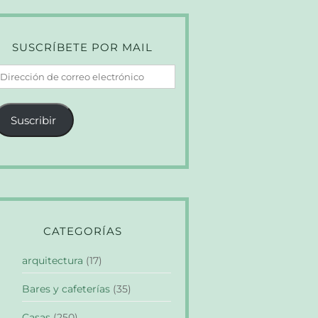
SUSCRÍBETE POR MAIL
irección
e
orreo
Suscribir
lectrónico
CATEGORÍAS
arquitectura
(17)
Bares y cafeterías
(35)
Casas
(250)