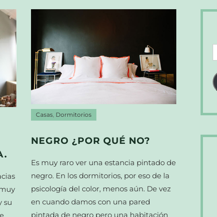
D
d
c
e
Casas
,
Dormitorios
NEGRO ¿POR QUÉ NO?
A.
Es muy raro ver una estancia pintado de
negro. En los dormitorios, por eso de la
acias
psicología del color, menos aún. De vez
 muy
en cuando damos con una pared
y su
pintada de negro pero una habitación
de