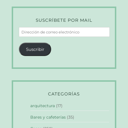
SUSCRÍBETE POR MAIL
Dirección
de
correo
Suscribir
electrónico
CATEGORÍAS
arquitectura
(17)
Bares y cafeterías
(35)