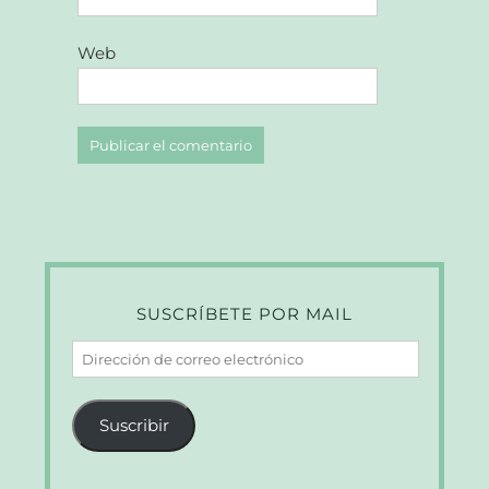
Web
SUSCRÍBETE POR MAIL
Dirección
de
correo
Suscribir
electrónico