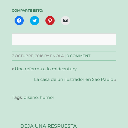
COMPARTE ESTO:
Haz
Haz
Haz
Haz
clic
clic
clic
clic
para
para
para
para
compartir
compartir
compartir
enviar
en
en
en
un
Facebook
Twitter
Pinterest
enlace
(Se
(Se
(Se
por
abre
abre
abre
correo
en
en
en
electrónico
una
una
una
a
7 OCTUBRE, 2016
BY ÉNOLA |
0 COMMENT
ventana
ventana
ventana
un
nueva)
nueva)
nueva)
amigo
(Se
abre
«
Una reforma a lo midcentury
en
una
La casa de un ilustrador en São Paulo
ventana
»
nueva)
Tags:
diseño
,
humor
DEJA UNA RESPUESTA