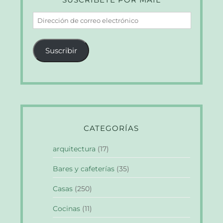
Dirección
de
correo
Suscribir
electrónico
CATEGORÍAS
arquitectura
(17)
Bares y cafeterías
(35)
Casas
(250)
Cocinas
(11)