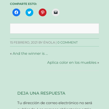
COMPARTE ESTO:
Haz
Haz
Haz
Haz
clic
clic
clic
clic
para
para
para
para
compartir
compartir
compartir
enviar
en
en
en
un
Facebook
Twitter
Pinterest
enlace
(Se
(Se
(Se
por
abre
abre
abre
correo
en
en
en
electrónico
una
una
una
a
15 FEBRERO, 2021
BY ÉNOLA |
0 COMMENT
ventana
ventana
ventana
un
nueva)
nueva)
nueva)
amigo
(Se
abre
«
And the winner is …
en
una
Aplica color en los muebles
ventana
»
nueva)
DEJA UNA RESPUESTA
Tu dirección de correo electrónico no será