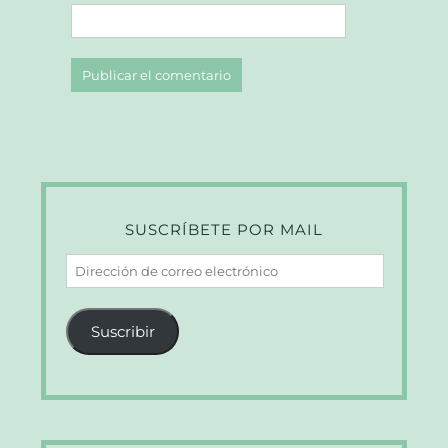
SUSCRÍBETE POR MAIL
Dirección
de
correo
Suscribir
electrónico