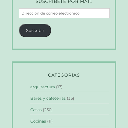
SUSCRÍBETE POR MAIL
Dirección
de
correo
Suscribir
electrónico
CATEGORÍAS
arquitectura
(17)
Bares y cafeterías
(35)
Casas
(250)
Cocinas
(11)