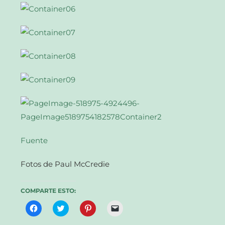
Fuente
Fotos de Paul McCredie
COMPARTE ESTO:
Haz
Haz
Haz
Haz
clic
clic
clic
clic
para
para
para
para