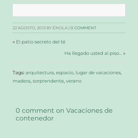
compartir
compartir
compartir
enviar
en
en
en
un
Facebook
Twitter
Pinterest
enlace
(Se
(Se
(Se
por
abre
abre
abre
correo
en
en
en
electrónico
una
una
una
a
22 AGOSTO, 2013
BY ÉNOLA |
0 COMMENT
ventana
ventana
ventana
un
nueva)
nueva)
nueva)
amigo
(Se
abre
«
El patio secreto del té
en
una
Ha llegado usted al piso…
ventana
»
nueva)
Tags:
arquitectura
,
espacio
,
lugar de vacaciones
,
madera
,
sorprendente
,
verano
0 comment on Vacaciones de
contenedor