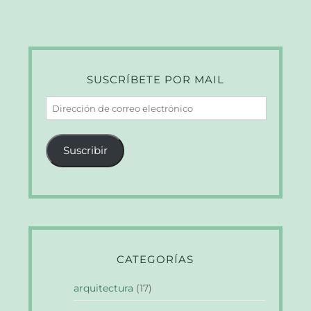
SUSCRÍBETE POR MAIL
Dirección
de
correo
Suscribir
electrónico
CATEGORÍAS
arquitectura
(17)