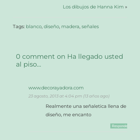
una
ventana
Los dibujos de Hanna Kim
»
nueva)
Tags:
blanco
,
diseño
,
madera
,
señales
0 comment on Ha llegado usted
al piso…
www.decorayadora.com
23 agosto, 2013 at 4:04 pm (13 años ago)
Realmente una señaletica llena de
diseño, me encanto
Responder