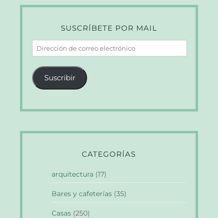
SUSCRÍBETE POR MAIL
Dirección
de
correo
Suscribir
electrónico
CATEGORÍAS
arquitectura
(17)
Bares y cafeterías
(35)
Casas
(250)