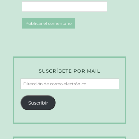
SUSCRÍBETE POR MAIL
Dirección
de
correo
Suscribir
electrónico