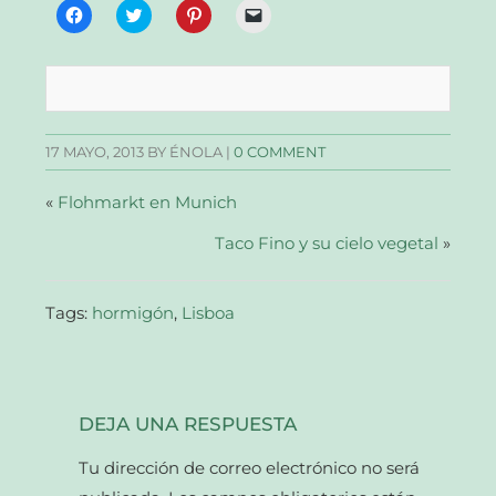
Haz
Haz
Haz
Haz
clic
clic
clic
clic
para
para
para
para
compartir
compartir
compartir
enviar
en
en
en
un
Facebook
Twitter
Pinterest
enlace
(Se
(Se
(Se
por
abre
abre
abre
correo
en
en
en
electrónico
una
una
una
a
17 MAYO, 2013
BY ÉNOLA |
0 COMMENT
ventana
ventana
ventana
un
nueva)
nueva)
nueva)
amigo
(Se
abre
«
Flohmarkt en Munich
en
una
Taco Fino y su cielo vegetal
ventana
»
nueva)
Tags:
hormigón
,
Lisboa
DEJA UNA RESPUESTA
Tu dirección de correo electrónico no será