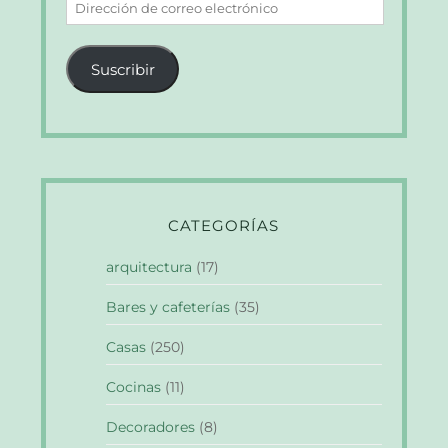
Dirección
de
correo
Suscribir
electrónico
CATEGORÍAS
arquitectura
(17)
Bares y cafeterías
(35)
Casas
(250)
Cocinas
(11)
Decoradores
(8)