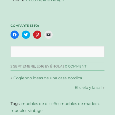
COMPARTE ESTO:
Haz
Haz
Haz
Haz
clic
clic
clic
clic
para
para
para
para
compartir
compartir
compartir
enviar
en
en
en
un
Facebook
Twitter
Pinterest
enlace
(Se
(Se
(Se
por
abre
abre
abre
correo
en
en
en
electrónico
una
una
una
a
2 SEPTIEMBRE, 2016
BY ÉNOLA |
0 COMMENT
ventana
ventana
ventana
un
nueva)
nueva)
nueva)
amigo
(Se
abre
«
Cogiendo ideas de una casa nórdica
en
una
ventana
El cielo y la sal
»
nueva)
Tags:
muebles de diiseño
,
muebles de madera
,
muebles vintage