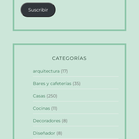
correo
Suscribir
electrónico
CATEGORÍAS
arquitectura
(17)
Bares y cafeterías
(35)
Casas
(250)
Cocinas
(11)
Decoradores
(8)
Diseñador
(8)