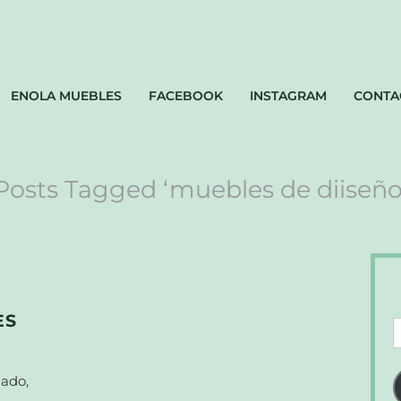
ENOLA MUEBLES
FACEBOOK
INSTAGRAM
CONTA
Posts Tagged ‘muebles de diiseño
ES
D
d
c
iado,
e