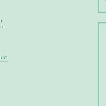
i
iar
sta.
MENT