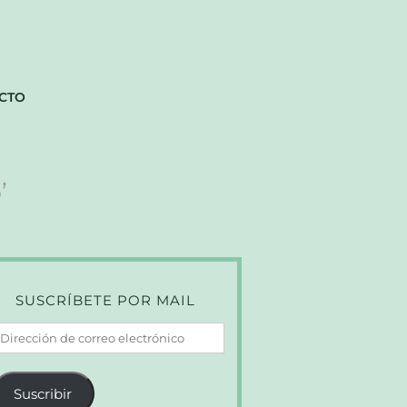
CTO
’
SUSCRÍBETE POR MAIL
irección
e
orreo
Suscribir
lectrónico