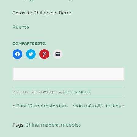
Fotos de Philippe le Berre
Fuente
COMPARTE ESTO:
Haz
Haz
Haz
Haz
clic
clic
clic
clic
para
para
para
para
compartir
compartir
compartir
enviar
en
en
en
un
Facebook
Twitter
Pinterest
enlace
(Se
(Se
(Se
por
abre
abre
abre
correo
en
en
en
electrónico
una
una
una
a
19 JULIO, 2013
BY ÉNOLA |
0 COMMENT
ventana
ventana
ventana
un
nueva)
nueva)
nueva)
amigo
(Se
abre
«
Pont 13 en Amsterdam
Vida más allá de Ikea
»
en
una
ventana
nueva)
Tags:
China
,
madera
,
muebles