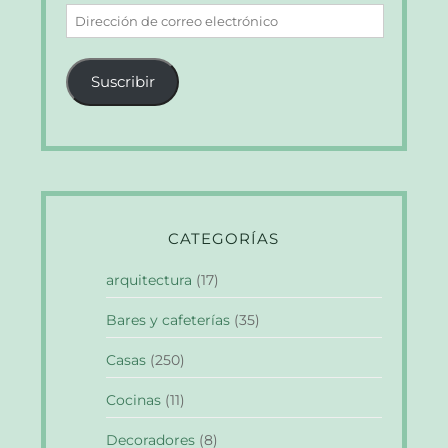
Dirección
de
correo
Suscribir
electrónico
CATEGORÍAS
arquitectura
(17)
Bares y cafeterías
(35)
Casas
(250)
Cocinas
(11)
Decoradores
(8)