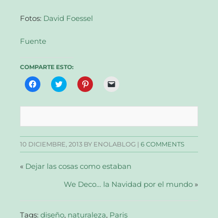
Fotos:
David Foessel
Fuente
COMPARTE ESTO:
Haz
Haz
Haz
Haz
clic
clic
clic
clic
para
para
para
para
compartir
compartir
compartir
enviar
en
en
en
un
Facebook
Twitter
Pinterest
enlace
(Se
(Se
(Se
por
abre
abre
abre
correo
en
en
en
electrónico
una
una
una
a
10 DICIEMBRE, 2013
BY ENOLABLOG |
6 COMMENTS
ventana
ventana
ventana
un
nueva)
nueva)
nueva)
amigo
(Se
abre
«
Dejar las cosas como estaban
en
una
We Deco… la Navidad por el mundo
ventana
»
nueva)
Tags:
diseño
,
naturaleza
,
Paris