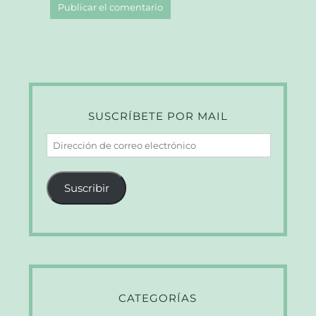
SUSCRÍBETE POR MAIL
Dirección
de
correo
Suscribir
electrónico
CATEGORÍAS