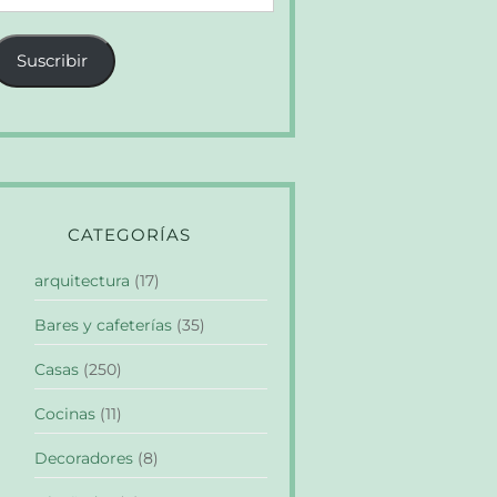
e
orreo
Suscribir
lectrónico
CATEGORÍAS
arquitectura
(17)
Bares y cafeterías
(35)
Casas
(250)
Cocinas
(11)
Decoradores
(8)