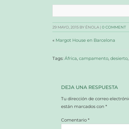
compartir
compartir
compartir
enviar
en
en
en
un
Facebook
Twitter
Pinterest
enlace
(Se
(Se
(Se
por
abre
abre
abre
correo
en
en
en
electrónico
una
una
una
a
29 MAYO, 2015
BY ÉNOLA |
0 COMMENT
ventana
ventana
ventana
un
nueva)
nueva)
nueva)
amigo
(Se
abre
«
Margot House en Barcelona
en
una
ventana
nueva)
Tags:
África
,
campamento
,
desierto
DEJA UNA RESPUESTA
Tu dirección de correo electróni
están marcados con
*
Comentario
*