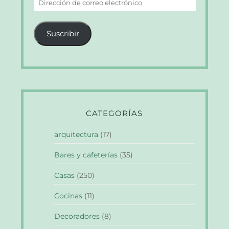
de
correo
Suscribir
electrónico
CATEGORÍAS
arquitectura
(17)
Bares y cafeterías
(35)
Casas
(250)
Cocinas
(11)
Decoradores
(8)