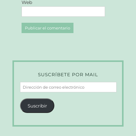
Web
SUSCRÍBETE POR MAIL
Dirección
de
correo
Suscribir
electrónico