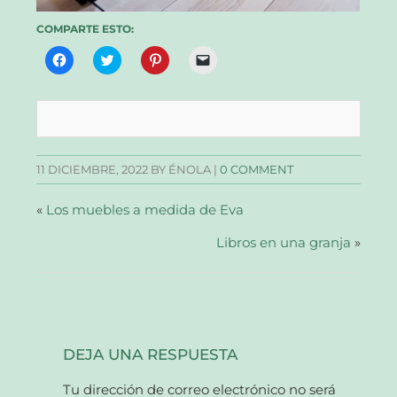
COMPARTE ESTO:
Haz
Haz
Haz
Haz
clic
clic
clic
clic
para
para
para
para
compartir
compartir
compartir
enviar
en
en
en
un
Facebook
Twitter
Pinterest
enlace
(Se
(Se
(Se
por
abre
abre
abre
correo
en
en
en
electrónico
una
una
una
a
11 DICIEMBRE, 2022
BY ÉNOLA |
0 COMMENT
ventana
ventana
ventana
un
nueva)
nueva)
nueva)
amigo
(Se
abre
«
Los muebles a medida de Eva
en
una
ventana
Libros en una granja
»
nueva)
DEJA UNA RESPUESTA
Tu dirección de correo electrónico no será