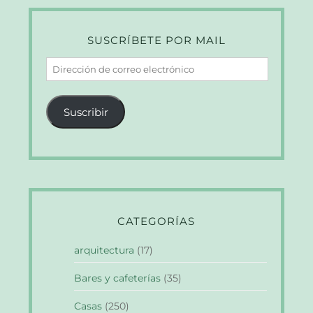
SUSCRÍBETE POR MAIL
Dirección
de
correo
Suscribir
electrónico
CATEGORÍAS
arquitectura
(17)
Bares y cafeterías
(35)
Casas
(250)