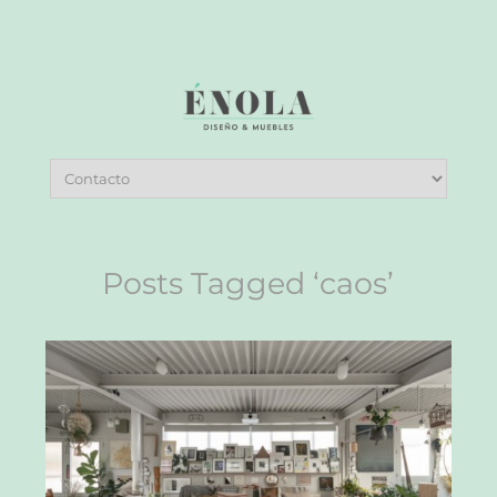
Posts Tagged ‘caos’