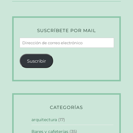
SUSCRÍBETE POR MAIL
Dirección
de
correo
Suscribir
electrónico
CATEGORÍAS
arquitectura
(17)
Bares y cafeterías
(35)