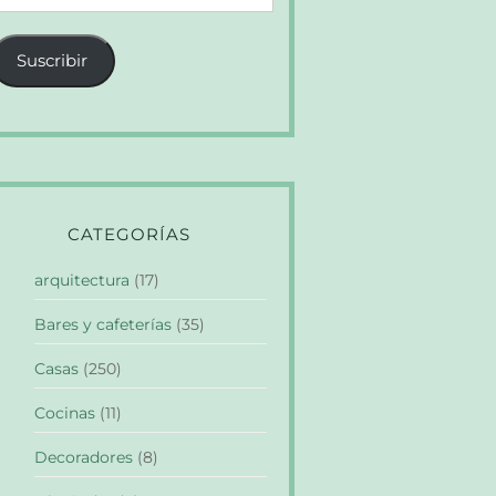
e
orreo
Suscribir
lectrónico
CATEGORÍAS
arquitectura
(17)
Bares y cafeterías
(35)
Casas
(250)
Cocinas
(11)
Decoradores
(8)