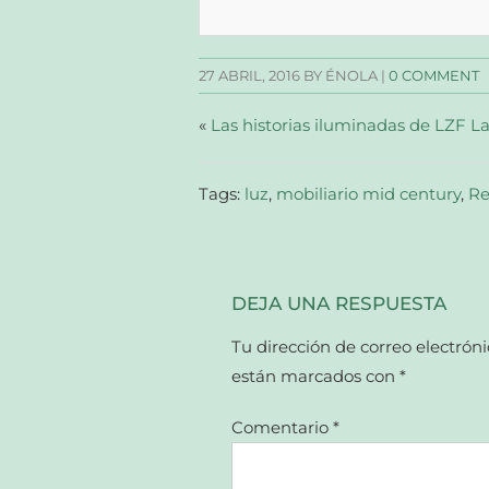
Facebook
Twitter
Pinterest
enlace
(Se
(Se
(Se
por
abre
abre
abre
correo
en
en
en
electrónico
una
una
una
a
27 ABRIL, 2016
BY ÉNOLA |
0 COMMENT
ventana
ventana
ventana
un
nueva)
nueva)
nueva)
amigo
(Se
abre
«
Las historias iluminadas de LZF 
en
una
ventana
nueva)
Tags:
luz
,
mobiliario mid century
,
Re
DEJA UNA RESPUESTA
Tu dirección de correo electróni
están marcados con
*
Comentario
*