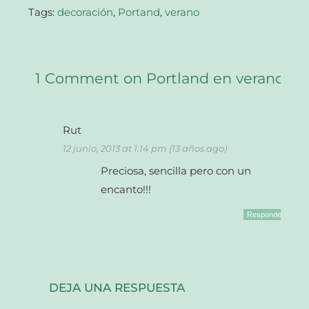
nueva)
Tags:
decoración
,
Portand
,
verano
1 Comment on Portland en verano
Rut
12 junio, 2013 at 1:14 pm (13 años ago)
Preciosa, sencilla pero con un
encanto!!!
Responder
DEJA UNA RESPUESTA