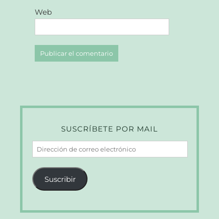
Web
SUSCRÍBETE POR MAIL
Dirección
de
correo
Suscribir
electrónico