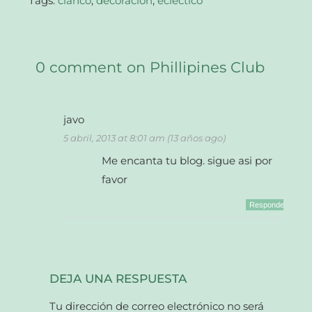
Tags:
clanco
,
decoración
,
ecléctico
0 comment on Phillipines Club
javo
5 abril, 2013 at 8:01 am (13 años ago)
Me encanta tu blog. sigue asi por
favor
Responder
DEJA UNA RESPUESTA
Tu dirección de correo electrónico no será