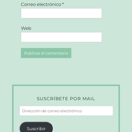
Correo electrónico
*
Web
SUSCRÍBETE POR MAIL
Dirección
de
correo
Suscribir
electrónico