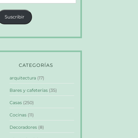
e
orreo
Suscribir
lectrónico
CATEGORÍAS
arquitectura
(17)
Bares y cafeterías
(35)
Casas
(250)
Cocinas
(11)
Decoradores
(8)