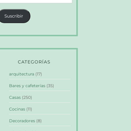
e
orreo
Suscribir
lectrónico
CATEGORÍAS
arquitectura
(17)
Bares y cafeterías
(35)
Casas
(250)
Cocinas
(11)
Decoradores
(8)