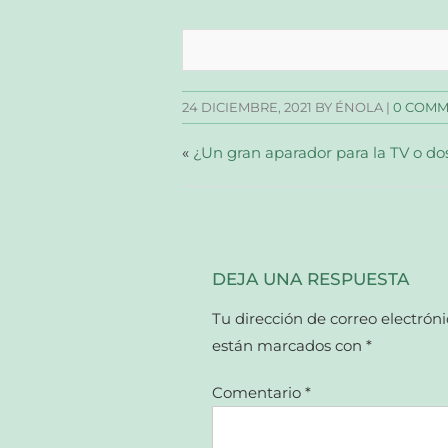
para
para
para
para
compartir
compartir
compartir
enviar
en
en
en
un
Facebook
Twitter
Pinterest
enlace
(Se
(Se
(Se
por
abre
abre
abre
correo
en
en
en
electrónico
una
una
una
a
24 DICIEMBRE, 2021
BY ÉNOLA |
0 COM
ventana
ventana
ventana
un
nueva)
nueva)
nueva)
amigo
(Se
abre
«
¿Un gran aparador para la TV o do
en
una
ventana
nueva)
DEJA UNA RESPUESTA
Tu dirección de correo electróni
están marcados con
*
Comentario
*