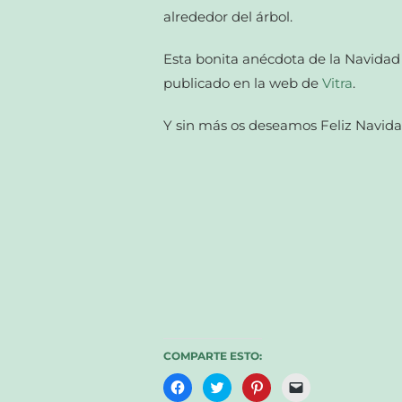
alrededor del árbol.
Esta bonita anécdota de la Navidad
publicado en la web de
Vitra
.
Y sin más os deseamos Feliz Navida
COMPARTE ESTO:
Haz
Haz
Haz
Haz
clic
clic
clic
clic