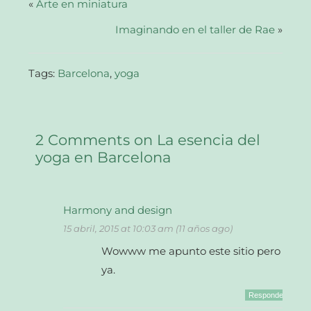
abre
«
Arte en miniatura
en
una
Imaginando en el taller de Rae
ventana
»
nueva)
Tags:
Barcelona
,
yoga
2 Comments on La esencia del
yoga en Barcelona
Harmony and design
15 abril, 2015 at 10:03 am (11 años ago)
Wowww me apunto este sitio pero
ya.
Responder