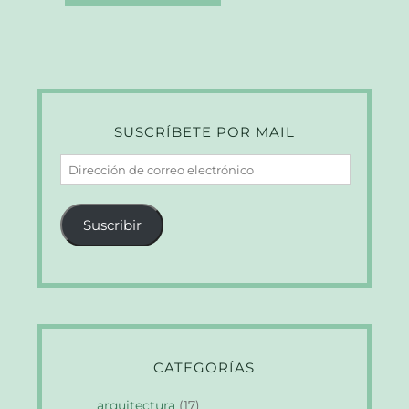
SUSCRÍBETE POR MAIL
Dirección
de
correo
Suscribir
electrónico
CATEGORÍAS
arquitectura
(17)