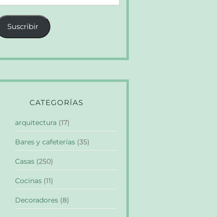
e
orreo
Suscribir
lectrónico
CATEGORÍAS
arquitectura
(17)
Bares y cafeterías
(35)
Casas
(250)
Cocinas
(11)
Decoradores
(8)