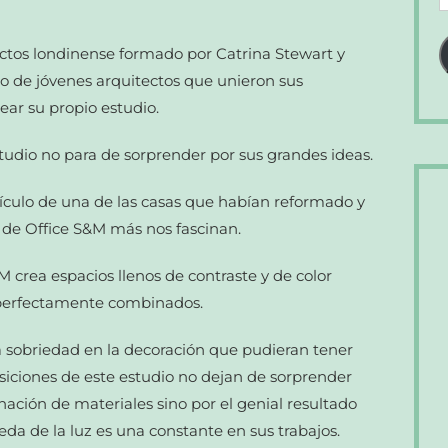
d
c
ectos londinense formado por Catrina Stewart y
e
 de jóvenes arquitectos que unieron sus
ear su propio estudio.
tudio no para de sorprender por sus grandes ideas.
culo de una de las casas que habían reformado y
de Office S&M más nos fascinan.
M crea espacios llenos de contraste y de color
 perfectamente combinados.
a sobriedad en la decoración que pudieran tener
ciones de este estudio no dejan de sorprender
inación de materiales sino por el genial resultado
da de la luz es una constante en sus trabajos.