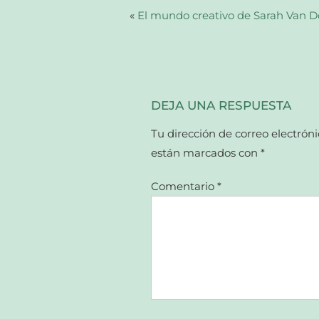
(Se
abre
«
El mundo creativo de Sarah Van 
en
una
ventana
nueva)
DEJA UNA RESPUESTA
Tu dirección de correo electróni
están marcados con
*
Comentario
*