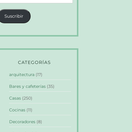
e
orreo
Suscribir
lectrónico
CATEGORÍAS
arquitectura
(17)
Bares y cafeterías
(35)
Casas
(250)
Cocinas
(11)
Decoradores
(8)