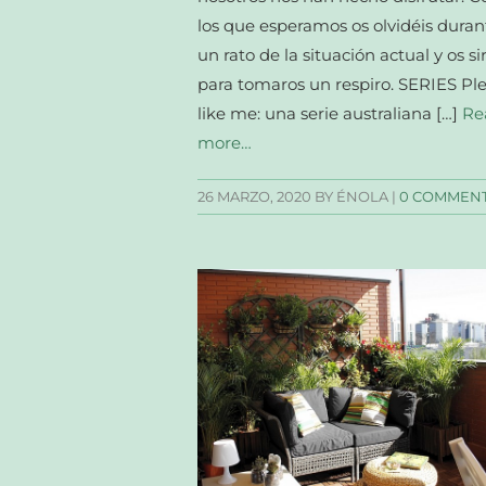
los que esperamos os olvidéis duran
un rato de la situación actual y os si
para tomaros un respiro. SERIES Pl
like me: una serie australiana […]
Re
more…
26 MARZO, 2020
BY ÉNOLA |
0 COMMEN