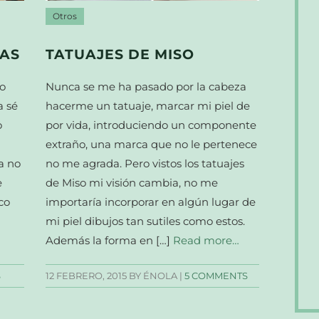
Otros
ZAS
TATUAJES DE MISO
o
Nunca se me ha pasado por la cabeza
a sé
hacerme un tatuaje, marcar mi piel de
o
por vida, introduciendo un componente
extraño, una marca que no le pertenece
na no
no me agrada. Pero vistos los tatuajes
e
de Miso mi visión cambia, no me
co
importaría incorporar en algún lugar de
mi piel dibujos tan sutiles como estos.
Además la forma en […]
Read more…
S
12 FEBRERO, 2015
BY ÉNOLA |
5 COMMENTS