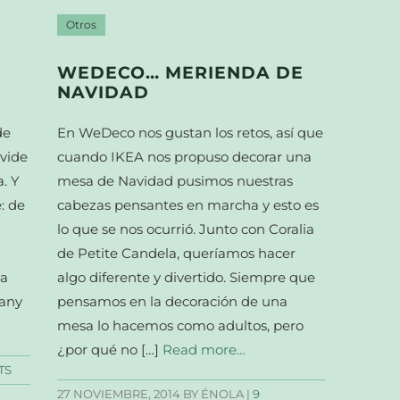
Otros
WEDECO… MERIENDA DE
NAVIDAD
de
En WeDeco nos gustan los retos, así que
avide
cuando IKEA nos propuso decorar una
. Y
mesa de Navidad pusimos nuestras
: de
cabezas pensantes en marcha y esto es
lo que se nos ocurrió. Junto con Coralia
de Petite Candela, queríamos hacer
na
algo diferente y divertido. Siempre que
fany
pensamos en la decoración de una
mesa lo hacemos como adultos, pero
¿por qué no […]
Read more…
TS
27 NOVIEMBRE, 2014
BY ÉNOLA |
9