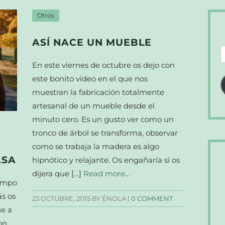
Otros
ASÍ NACE UN MUEBLE
D
d
En este viernes de octubre os dejo con
c
este bonito video en el que nos
e
muestran la fabricación totalmente
artesanal de un mueble desde el
minuto cero. Es un gusto ver como un
tronco de árbol se transforma, observar
como se trabaja la madera es algo
ASA
hipnótico y relajante. Os engañaría si os
dijera que […]
Read more…
iempo
ás os
23 OCTUBRE, 2015
BY ÉNOLA |
0 COMMENT
ue a
on