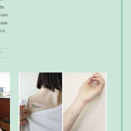
te
rvan
ease
ad
T