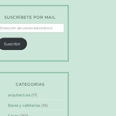
SUSCRÍBETE POR MAIL
irección
e
orreo
Suscribir
lectrónico
CATEGORÍAS
arquitectura
(17)
Bares y cafeterías
(35)
Casas
(250)