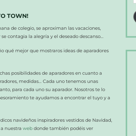
d
c
TO TOWN!
e
mana de colegio, se aproximan las vacaciones,
 se contagia la alegría y el deseado descanso…
deño qué mejor que mostraros ideas de aparadores
has posibilidades de aparadores en cuanto a
s, tiradores, medidas… Cada uno tenemos unas
anto, para cada uno su aparador. Nosotros te lo
sesoramiento te ayudamos a encontrar el tuyo y a
dicos navideños inspiradores vestidos de Navidad,
k a nuestra
web
donde también podéis ver