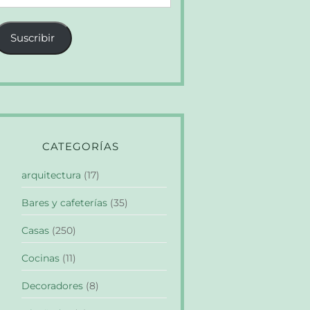
e
orreo
Suscribir
lectrónico
CATEGORÍAS
arquitectura
(17)
Bares y cafeterías
(35)
Casas
(250)
Cocinas
(11)
Decoradores
(8)