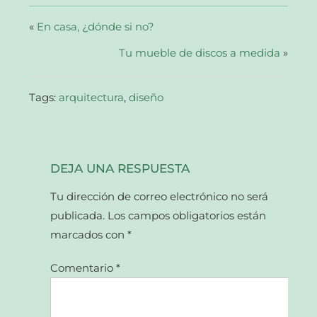
nueva)
nueva)
nueva)
amigo
(Se
abre
«
En casa, ¿dónde si no?
en
una
Tu mueble de discos a medida
ventana
»
nueva)
Tags:
arquitectura
,
diseño
DEJA UNA RESPUESTA
Tu dirección de correo electrónico no será
publicada.
Los campos obligatorios están
marcados con
*
Comentario
*