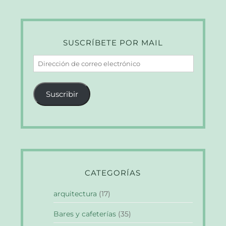
SUSCRÍBETE POR MAIL
Dirección
de
correo
Suscribir
electrónico
CATEGORÍAS
arquitectura
(17)
Bares y cafeterías
(35)