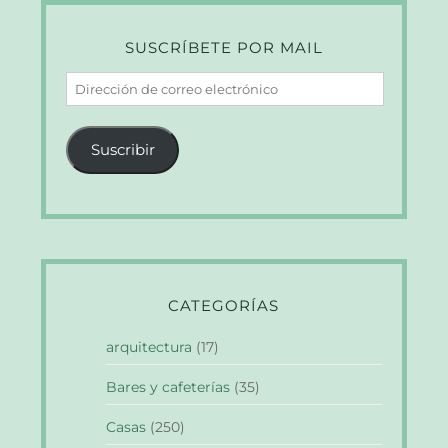
SUSCRÍBETE POR MAIL
Dirección
de
correo
Suscribir
electrónico
CATEGORÍAS
arquitectura
(17)
Bares y cafeterías
(35)
Casas
(250)