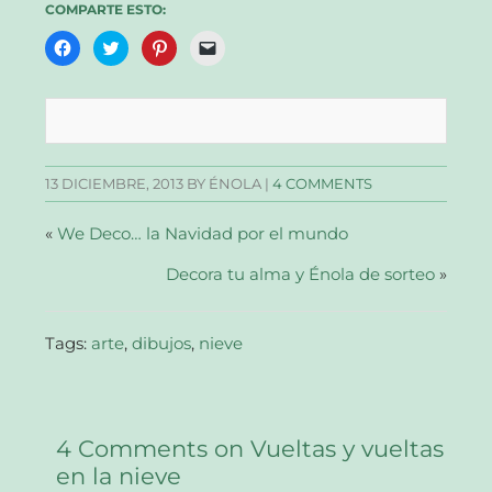
COMPARTE ESTO:
Haz
Haz
Haz
Haz
clic
clic
clic
clic
para
para
para
para
compartir
compartir
compartir
enviar
en
en
en
un
Facebook
Twitter
Pinterest
enlace
(Se
(Se
(Se
por
abre
abre
abre
correo
en
en
en
electrónico
una
una
una
a
13 DICIEMBRE, 2013
BY ÉNOLA |
4 COMMENTS
ventana
ventana
ventana
un
nueva)
nueva)
nueva)
amigo
(Se
abre
«
We Deco… la Navidad por el mundo
en
una
Decora tu alma y Énola de sorteo
ventana
»
nueva)
Tags:
arte
,
dibujos
,
nieve
4 Comments on Vueltas y vueltas
en la nieve