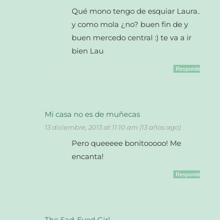
Qué mono tengo de esquiar Laura…
y como mola ¿no? buen fin de y
buen mercedo central :) te va a ir
bien Lau
Responder
Mi casa no es de muñecas
13 diciembre, 2013 at 11:10 am (13 años ago)
Pero queeeee bonitooooo! Me
encanta!
Responder
The Sad-Eyed Girl