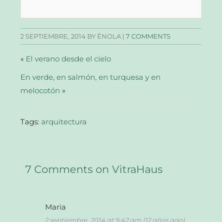
Facebook
Twitter
Pinterest
enlace
(Se
(Se
(Se
por
abre
abre
abre
correo
en
en
en
electrónico
una
una
una
a
2 SEPTIEMBRE, 2014
BY ÉNOLA |
7 COMMENTS
ventana
ventana
ventana
un
nueva)
nueva)
nueva)
amigo
(Se
abre
«
El verano desde el cielo
en
una
En verde, en salmón, en turquesa y en
ventana
nueva)
melocotón
»
Tags:
arquitectura
7 Comments on VitraHaus
Maria
2 septiembre, 2014 at 9:42 am (12 años ago)