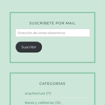
SUSCRÍBETE POR MAIL
Dirección
de
correo
Suscribir
electrónico
CATEGORÍAS
arquitectura
(17)
Bares y cafeterías
(35)