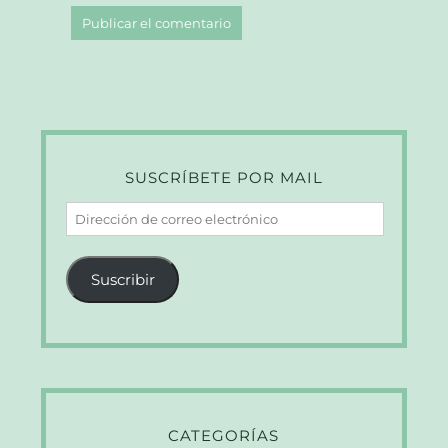
SUSCRÍBETE POR MAIL
Dirección
de
correo
Suscribir
electrónico
CATEGORÍAS