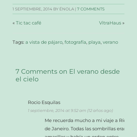
en
en
en
electrónico
una
una
una
a
1 SEPTIEMBRE, 2014
BY ÉNOLA |
7 COMMENTS
ventana
ventana
ventana
un
nueva)
nueva)
nueva)
amigo
(Se
abre
«
Tic tac café
VitraHaus
»
en
una
ventana
nueva)
Tags:
a vista de pájaro
,
fotografía
,
playa
,
verano
7 Comments on El verano desde
el cielo
Rocio Esquilas
1 septiembre, 2014 at 9:52 am (12 años ago)
Me recuerda mucho a mi viaje a Río
de Janeiro. Todas las sombrillas eran
amarillas y había un orden entre