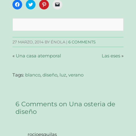
Haz
Haz
Haz
Haz
clic
clic
clic
clic
para
para
para
para
compartir
compartir
compartir
enviar
en
en
en
un
Facebook
Twitter
Pinterest
enlace
(Se
(Se
(Se
por
abre
abre
abre
correo
en
en
en
electrónico
una
una
una
a
27 MARZO, 2014
BY ÉNOLA |
6 COMMENTS
ventana
ventana
ventana
un
nueva)
nueva)
nueva)
amigo
(Se
abre
«
Una casa atemporal
Las eses
»
en
una
ventana
nueva)
Tags:
blanco
,
diseño
,
luz
,
verano
6 Comments on Una osteria de
diseño
rocioesquilas