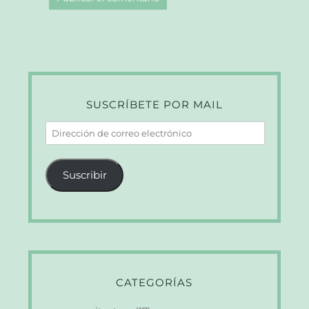
SUSCRÍBETE POR MAIL
Dirección
de
correo
Suscribir
electrónico
CATEGORÍAS