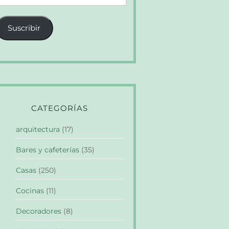
e
orreo
Suscribir
lectrónico
CATEGORÍAS
arquitectura
(17)
Bares y cafeterías
(35)
Casas
(250)
Cocinas
(11)
Decoradores
(8)