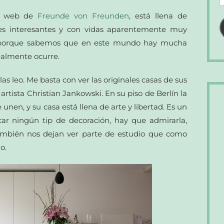
d
la web de
Freunde von Freunden
, está llena de
c
nes interesantes y con vidas aparentemente muy
e
e porque sabemos que en este mundo hay mucha
realmente ocurre.
las leo. Me basta con ver las originales casas de sus
artista Christian Jankowski. En su piso de Berlín la
e unen, y su casa está llena de arte y libertad. Es un
ar ningún tip de decoración, hay que admirarla,
 También nos dejan ver parte de estudio que como
o.