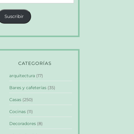
e
orreo
Suscribir
lectrónico
CATEGORÍAS
arquitectura
(17)
Bares y cafeterías
(35)
Casas
(250)
Cocinas
(11)
Decoradores
(8)