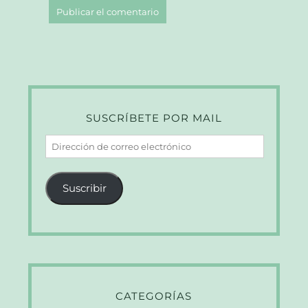
SUSCRÍBETE POR MAIL
Dirección
de
correo
Suscribir
electrónico
CATEGORÍAS