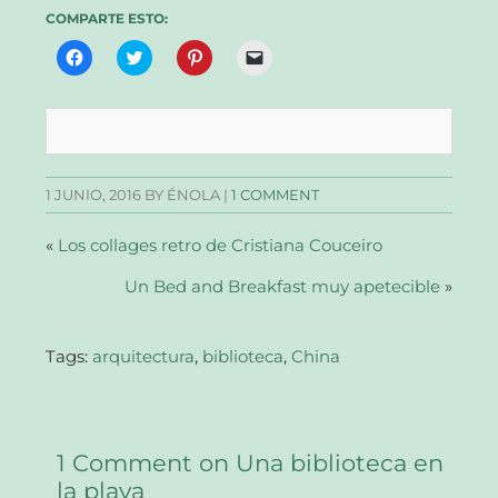
COMPARTE ESTO:
Haz
Haz
Haz
Haz
clic
clic
clic
clic
para
para
para
para
compartir
compartir
compartir
enviar
en
en
en
un
Facebook
Twitter
Pinterest
enlace
(Se
(Se
(Se
por
abre
abre
abre
correo
en
en
en
electrónico
una
una
una
a
1 JUNIO, 2016
BY ÉNOLA |
1 COMMENT
ventana
ventana
ventana
un
nueva)
nueva)
nueva)
amigo
(Se
abre
«
Los collages retro de Cristiana Couceiro
en
una
Un Bed and Breakfast muy apetecible
ventana
»
nueva)
Tags:
arquitectura
,
biblioteca
,
China
1 Comment on Una biblioteca en
la playa