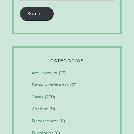
de
correo
Suscribir
electrónico
CATEGORÍAS
arquitectura
(17)
Bares y cafeterías
(35)
Casas
(250)
Cocinas
(11)
Decoradores
(8)
Diseñador
(8)