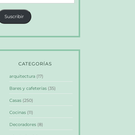
e
orreo
Suscribir
lectrónico
CATEGORÍAS
arquitectura
(17)
Bares y cafeterías
(35)
Casas
(250)
Cocinas
(11)
Decoradores
(8)