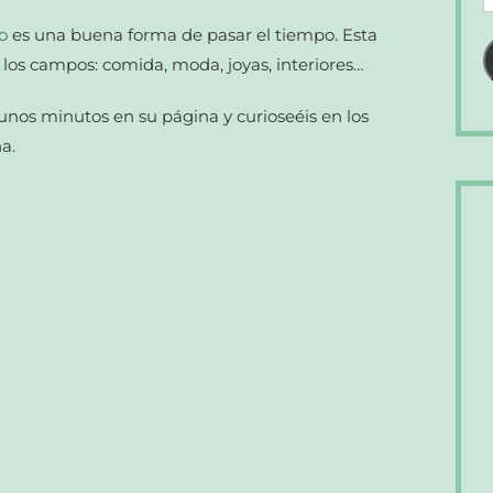
d
o
es una buena forma de pasar el tiempo. Esta
c
 los campos: comida, moda, joyas, interiores…
e
unos minutos en su página y curioseéis en los
a.