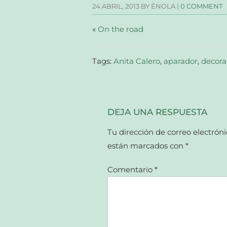
una
una
una
a
24 ABRIL, 2013
BY ÉNOLA |
0 COMMENT
ventana
ventana
ventana
un
nueva)
nueva)
nueva)
amigo
(Se
abre
«
On the road
en
una
ventana
nueva)
Tags:
Anita Calero
,
aparador
,
decora
DEJA UNA RESPUESTA
Tu dirección de correo electróni
están marcados con
*
Comentario
*